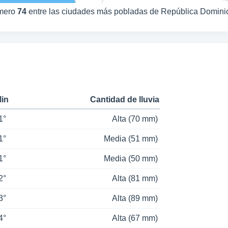
úmero
74
entre las ciudades más pobladas de República Domini
Min
Cantidad de lluvia
1°
Alta (70 mm)
1°
Media (51 mm)
1°
Media (50 mm)
2°
Alta (81 mm)
3°
Alta (89 mm)
4°
Alta (67 mm)