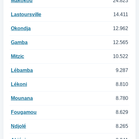
Makokou
24.823
Lastoursville
14.411
Okondja
12.962
Gamba
12.565
Mitzic
10.522
Lébamba
9.287
Lékoni
8.810
Mounana
8.780
Fougamou
8.629
Ndjolé
8.265