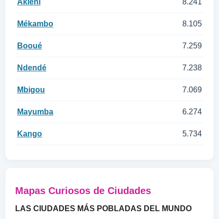
Akiéni
8.241
Mékambo
8.105
Booué
7.259
Ndendé
7.238
Mbigou
7.069
Mayumba
6.274
Kango
5.734
Mapas Curiosos de Ciudades
LAS CIUDADES MÁS POBLADAS DEL MUNDO