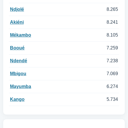
Ndjolé
8.265
Akiéni
8.241
Mékambo
8.105
Booué
7.259
Ndendé
7.238
Mbigou
7.069
Mayumba
6.274
Kango
5.734