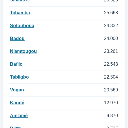
Tchamba
25.668
Sotouboua
24.332
Badou
24.000
Niamtougou
23.261
Bafilo
22.543
Tabligbo
22.304
Vogan
20.569
Kandé
12.970
Amlamé
9.870