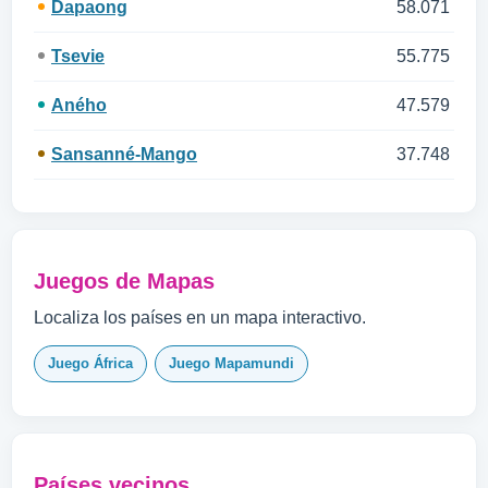
Dapaong
58.071
Tsevie
55.775
Aného
47.579
Sansanné-Mango
37.748
Juegos de Mapas
Localiza los países en un mapa interactivo.
Juego África
Juego Mapamundi
Países vecinos