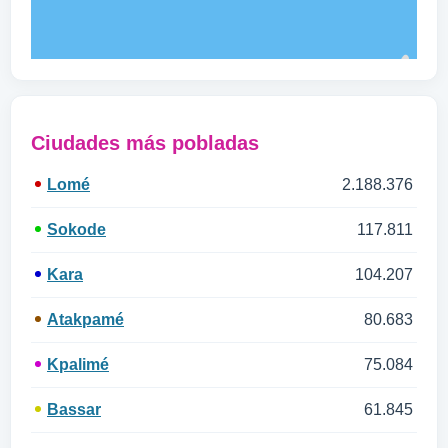
Ciudades más pobladas
Lomé
2.188.376
Sokode
117.811
Kara
104.207
Atakpamé
80.683
Kpalimé
75.084
Bassar
61.845