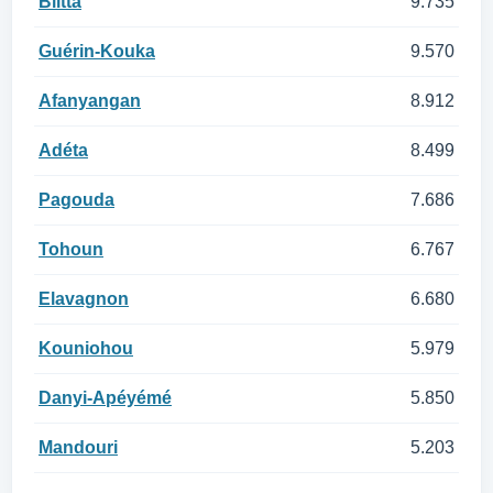
Blitta
9.735
Guérin-Kouka
9.570
Afanyangan
8.912
Adéta
8.499
Pagouda
7.686
Tohoun
6.767
Elavagnon
6.680
Kouniohou
5.979
Danyi-Apéyémé
5.850
Mandouri
5.203