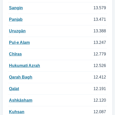
Sangin
13.579
Panjab
13.471
Uruzgān
13.388
Pul-e Alam
13.247
Chīras
12.779
Hukumati Azrah
12.526
Qarah Bagh
12.412
Qalat
12.191
Ashkāsham
12.120
Kuhsan
12.087