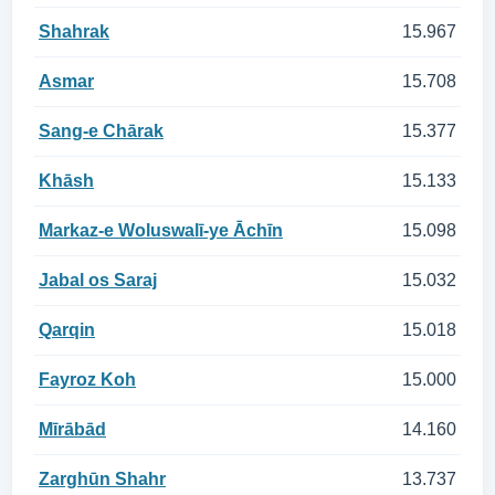
Shahrak
15.967
Asmar
15.708
Sang-e Chārak
15.377
Khāsh
15.133
Markaz-e Woluswalī-ye Āchīn
15.098
Jabal os Saraj
15.032
Qarqin
15.018
Fayroz Koh
15.000
Mīrābād
14.160
Zarghūn Shahr
13.737