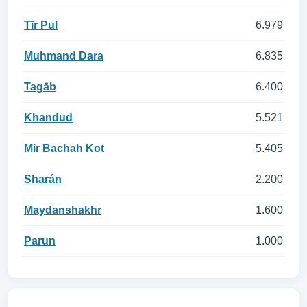
Tīr Pul
6.979
Muhmand Dara
6.835
Tagāb
6.400
Khandud
5.521
Mir Bachah Kot
5.405
Sharán
2.200
Maydanshakhr
1.600
Parun
1.000