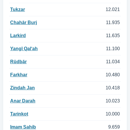
Tukzar
12.021
Chahār Burj
11.935
Larkird
11.635
Yangī Qal‘ah
11.100
Rūdbār
11.034
Farkhar
10.480
Zindah Jan
10.418
Anar Darah
10.023
Tarinkot
10.000
Imam Sahib
9.659