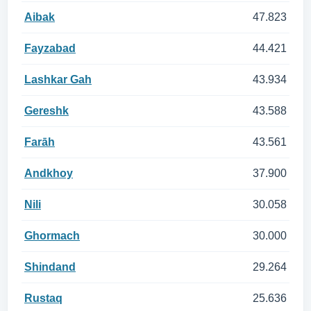
Aibak
47.823
Fayzabad
44.421
Lashkar Gah
43.934
Gereshk
43.588
Farāh
43.561
Andkhoy
37.900
Nili
30.058
Ghormach
30.000
Shindand
29.264
Rustaq
25.636