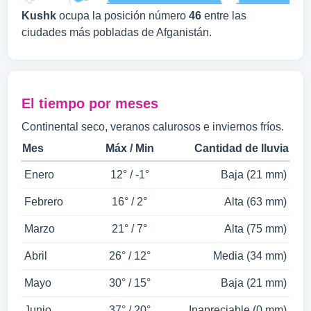
Kushk
ocupa la posición número
46
entre las
ciudades más pobladas de Afganistán.
El tiempo por meses
Continental seco, veranos calurosos e inviernos fríos.
Mes
Máx / Min
Cantidad de lluvia
Enero
12° / -1°
Baja (21 mm)
Febrero
16° / 2°
Alta (63 mm)
Marzo
21° / 7°
Alta (75 mm)
Abril
26° / 12°
Media (34 mm)
Mayo
30° / 15°
Baja (21 mm)
Junio
37° / 20°
Inapreciable (0 mm)