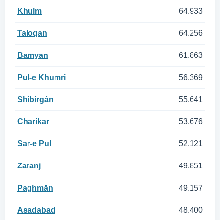
Khulm
64.933
Taloqan
64.256
Bamyan
61.863
Pul-e Khumri
56.369
Shibirgán
55.641
Charikar
53.676
Sar-e Pul
52.121
Zaranj
49.851
Paghmān
49.157
Asadabad
48.400