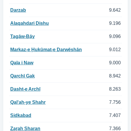
Darzab
9.642
Alaqahdari Dishu
9.196
Tagāw-Bāy
9.096
Markaz-e Ḩukūmat-e Darwēshān
9.012
Qala i Naw
9.000
Qarchī Gak
8.942
Dasht-e Archī
8.263
Qal‘ah-ye Shahr
7.756
Sidkabad
7.407
Zaṟah Sharan
7.366