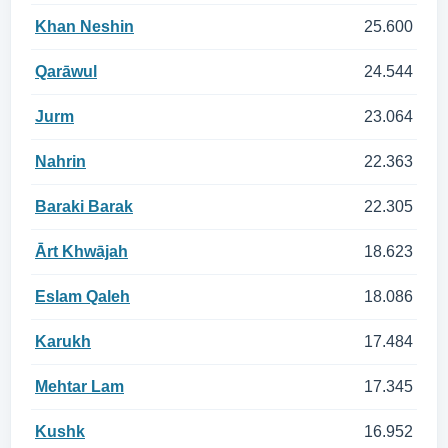
Khan Neshin
25.600
Qarāwul
24.544
Jurm
23.064
Nahrin
22.363
Baraki Barak
22.305
Ārt Khwājah
18.623
Eslam Qaleh
18.086
Karukh
17.484
Mehtar Lam
17.345
Kushk
16.952