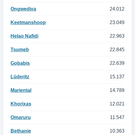
Ongwediva
24.012
Keetmanshoop
23.049
Helao Nafidi
22.963
Tsumeb
22.845
Gobabis
22.639
Lüderitz
15.137
Mariental
14.789
Khorixas
12.021
Omaruru
11.547
Bethanie
10.363