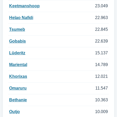
Keetmanshoop
23.049
Helao Nafidi
22.963
Tsumeb
22.845
Gobabis
22.639
Lüderitz
15.137
Mariental
14.789
Khorixas
12.021
Omaruru
11.547
Bethanie
10.363
Outjo
10.009