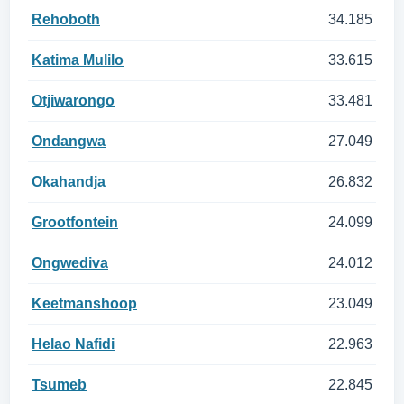
Rehoboth
34.185
Katima Mulilo
33.615
Otjiwarongo
33.481
Ondangwa
27.049
Okahandja
26.832
Grootfontein
24.099
Ongwediva
24.012
Keetmanshoop
23.049
Helao Nafidi
22.963
Tsumeb
22.845