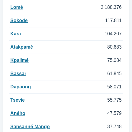
Lomé
2.188.376
Sokode
117.811
Kara
104.207
Atakpamé
80.683
Kpalimé
75.084
Bassar
61.845
Dapaong
58.071
Tsevie
55.775
Aného
47.579
Sansanné-Mango
37.748